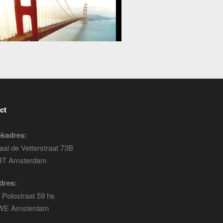
ct
kadres:
al de Vetterstraat 73B
BT Amsterdam
dres:
Polostraat 59 hs
WE Amsterdam