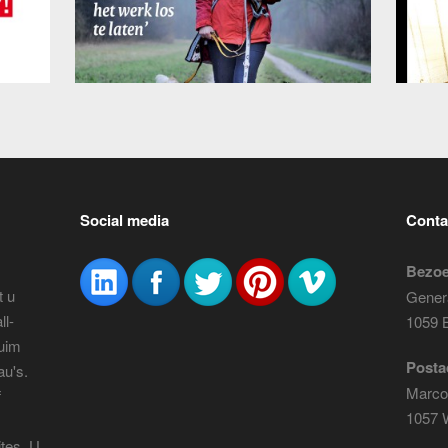
Social media
Conta
Bezoe
 u
Genera
ll-
1059 
ruim
Posta
au's.
Marco 
f
1057 
ites. U