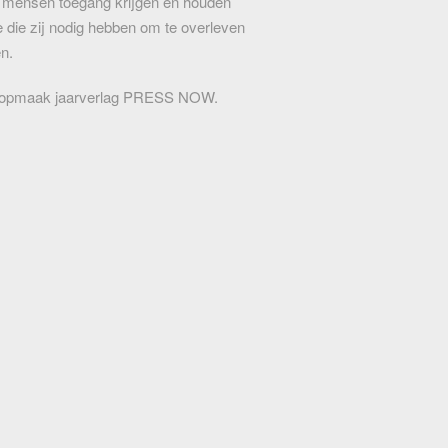
k mensen toegang krijgen én houden
ie die zij nodig hebben om te overleven
n.
 opmaak jaarverlag PRESS NOW.