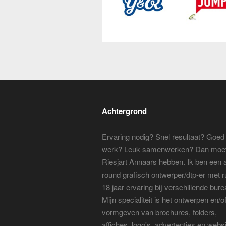
Achtergrond
Ervaring nodig? Snel resultaat? Goed
werk? Leuk samenwerken? Dan moet
Riesjart Annaars hebben. Ik ben een a
round grafisch ontwerper/dtp-er met 
18 jaar ervaring bij verschillende bure
Mijn specialiteit is het ontwerpen en/o
vormgeven van brochures, folders,
affiches, logo's, advertenties en webs