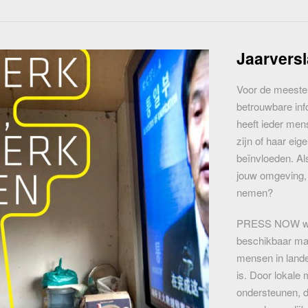
Jaarvers
Voor de meeste 
betrouwbare inf
heeft ieder men
zijn of haar eig
beïnvloeden. Als
jouw omgeving, 
nemen?
PRESS NOW wil 
beschikbaar mak
mensen in lande
is. Door lokale 
ondersteunen, 