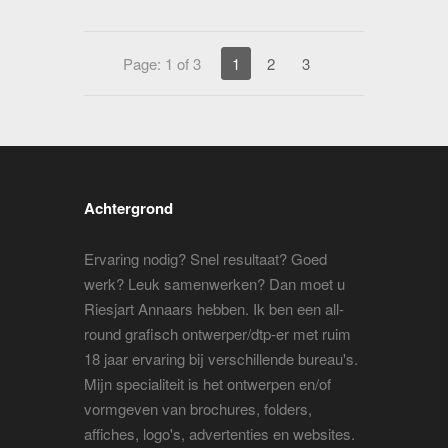
Page: 1 of 3
1
2
3
Achtergrond
Ervaring nodig? Snel resultaat? Goed
werk? Leuk samenwerken? Dan moet u
Riesjart Annaars hebben. Ik ben een all-
round grafisch ontwerper/dtp-er met ruim
18 jaar ervaring bij verschillende bureau's.
Mijn specialiteit is het ontwerpen en/of
vormgeven van brochures, folders,
affiches, logo's, advertenties en websites.