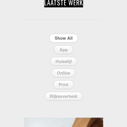
LAATSTE WERK
Show All
App
Huisstijl
Online
Print
Rijksoverheid